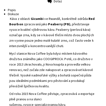
Dotaz
Tisk
Popis
Diskuze
Káva z oblasti
Gicumbi
ve Rwandě, konkrétně odrůda
Red
Bourbon
zpracovaná jako
Peaberry (PB)
, představuje
vysoce kvalitní výběrovou kávu. Peaberry (perlová káva)
označuje zrna, kdy se v kávové třešni místo dvou plochých
zrn vyvine pouze jedno malé kulaté zrno, což často vede k
intenzivnější a koncentrovanější chuti.
Mycí stanice Nova Coffee byla kdysi místem kávového
družstva známého jako COOGIPROCA. Poté, co družstvo v
roce 2013 zkrachovalo, ji Nova koupila a provedla velkou
renovaci, než začala zde nakupovat a zpracovávat kávové
třešně. Vysoké nadmořské výšky a bohatá sopečná půda
jsou ideálními podmínkami pro pěstování a produkují
převážně špičkovou kvalitu.
Od roku 2015 Nova Coffee pěstuje, zpracovává a exportuje
plně pranou a na slunci
sušenou, vysoce specializovanou kávu.