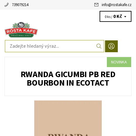
739079214
info
@
rostakafe.cz
0 Kč
0 ks /
NOVINKA
RWANDA GICUMBI PB RED
BOURBON IN ECOTACT