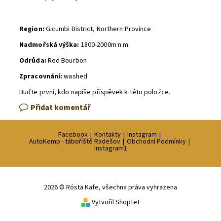
Region:
Gicumbi District, Northern Province
Nadmořská výška:
1800-2000m n m.
Odrůda:
Red Bourbon
Zpracovnání:
washed
Buďte první, kdo napíše příspěvek k této položce.
Přidat komentář
Facebook
|
Kontakty
|
Instagram
|
AutoKemp - tábořiště Radešov
|
Obchodní Podmínky
|
instagram1
2026 © Rósta Kafe, všechna práva vyhrazena
Vytvořil Shoptet